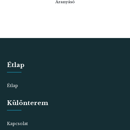
Aranyásó
Étlap
Étlap
Különterem
Kapcsolat