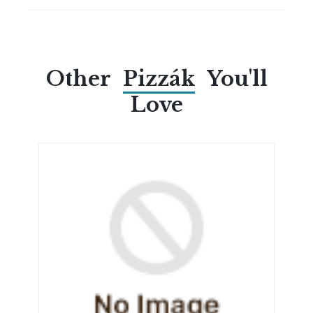
Other
Pizzák
You'll
Love