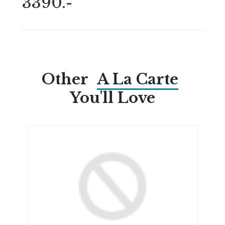
3390.-
Other
A La Carte
You'll Love