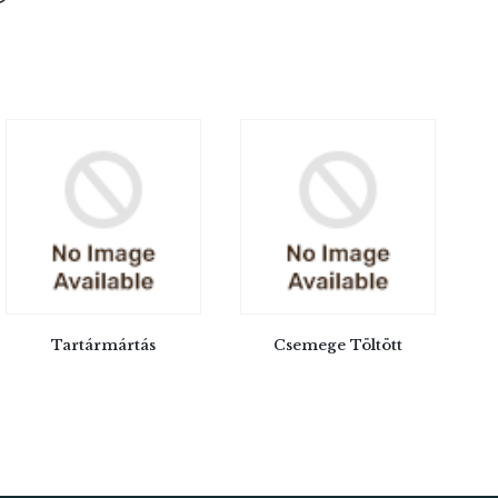
Tartármártás
Csemege Töltött