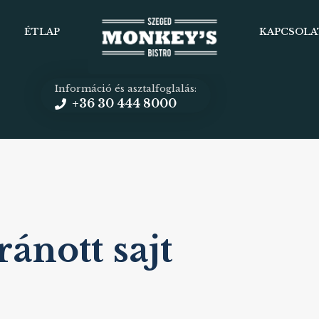
ÉTLAP
KAPCSOLA
Információ és asztalfoglalás:
+36 30 444 8000
ránott sajt