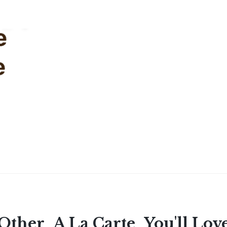
Other
A La Carte
You'll Lov