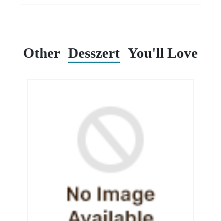
Other
Desszert
You'll Love