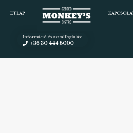
ÉTLAP
KAPCSOLA
Információ és asztalfoglalás:
+36 30 444 8000