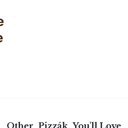
Other
Pizzák
You'll Love