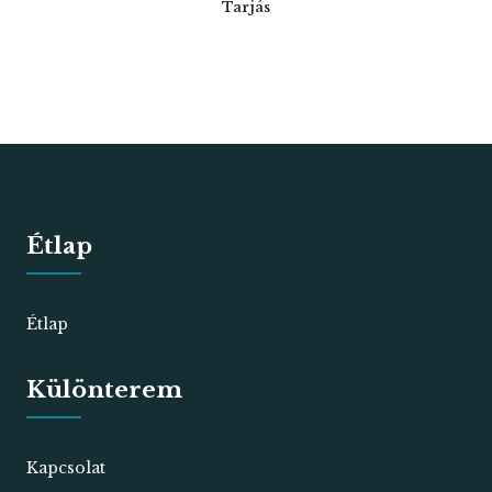
Tarjás
Étlap
Étlap
Különterem
Kapcsolat