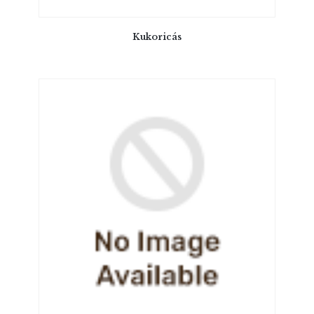
Kukoricás