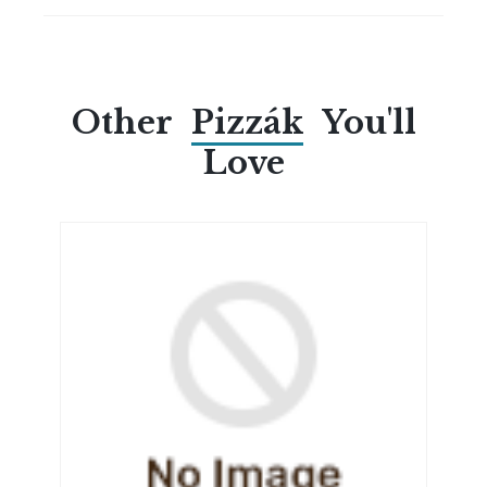
Other
Pizzák
You'll
Love